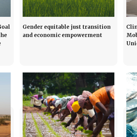
Goal
Gender equitable just transition
Cli
the
and economic empowerment
Mob
e
Uni