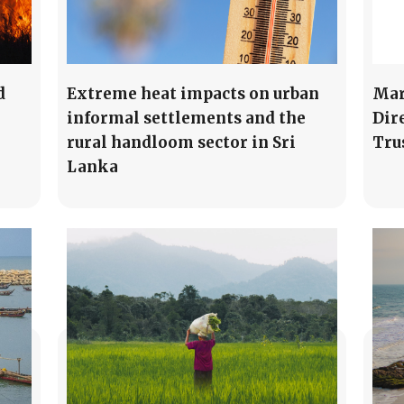
d
Extreme heat impacts on urban
Mar
informal settlements and the
Dir
rural handloom sector in Sri
Tru
Lanka