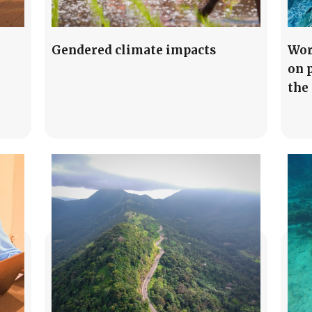
Gendered climate impacts
Wor
on p
the