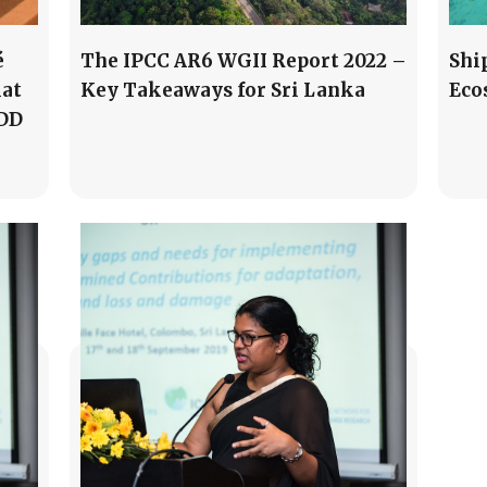
é
The IPCC AR6 WGII Report 2022 –
Shi
iat
Key Takeaways for Sri Lanka
Eco
EDD